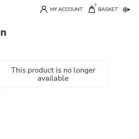
▸
MY ACCOUNT
BASKET
on
This product is no longer
available